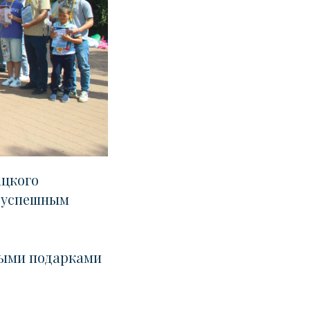
ацкого
с успешным
ными подарками