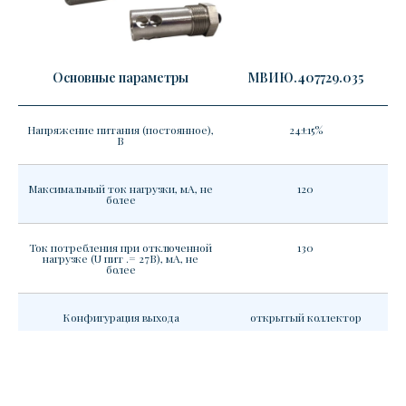
Основные параметры
МВИЮ.407729.035
Напряжение питания (постоянное),
24±15%
В
Максимальный ток нагрузки, мА, не
120
более
Ток потребления при отключенной
130
нагрузке (U пит .= 27В), мА, не
более
Конфигурация выхода
открытый коллектор
Падение напряжения на открытом
0,55
переходе (Iн=120мА), В, типичное