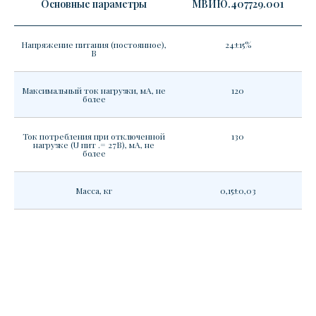
Основные параметры
МВИЮ.407729.001
Напряжение питания (постоянное),
24±15%
В
Максимальный ток нагрузки, мА, не
120
более
Ток потребления при отключенной
130
нагрузке (U пит .= 27В), мА, не
более
Масса, кг
0,15±0,03