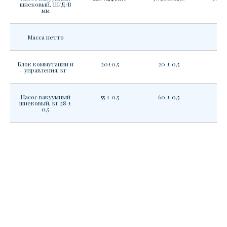
шнековый, Ш/Д/В
мм
Масса нетто
Блок коммутации и
20±0,5
20 ± 0,5
20 
управления, кг
Насос вакуумный
55 ± 0,5
60 ± 0,5
шнековый, кг 28 ±
0,5