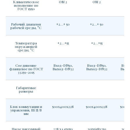
Климатическое
ОМ 2
ОМ 2
О
исполнение по
ГОСТ 15150
Рабочий диапазон
+2…+ 50
+2…+ 50
+2…
рабочей среды, °С
Температура
+2…+55
+2…+55
+2
окружающей
среды, °С
Соединение
Вход-DN50,
Вход-DN50,
Вход
фланцевое по ГОСТ
Выход-DN32
Выход-DN32
Выхо
33259-2015
Габаритные
размеры
Блок коммутации и
500х400х228
500х400х228
500х4
управления, Ш/Д/В
мм
Насос вакуумный
228 х445х150
305х618х250
305х6