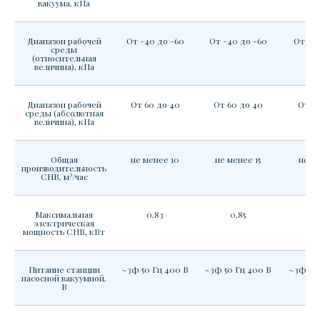
вакуума, кПа
Диапазон рабочей
От -40 до -60
От -40 до -60
От -40
среды
(относительная
величина), кПа
Диапазон рабочей
От 60 до 40
От 60 до 40
От 60
среды (абсолютная
величина), кПа
Общая
не менее 10
не менее 15
не ме
производительность
СНВ, м³/час
Максимальная
0,83
0,85
0
электрическая
мощность СНВ, кВт
Питание станции
~3ф 50 Гц 400 В
~3ф 50 Гц 400 В
~3ф 50 
насосной вакуумной,
В