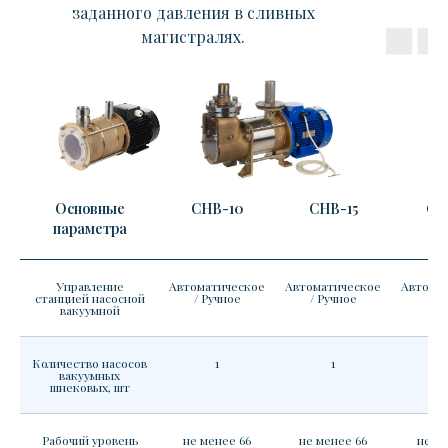
заданного давления в сливных
магистралях.
Основные
СНВ-10
СНВ-15
СН
параметра
Управление
Автоматическое
Автоматическое
Автомат
станцией насосной
/ Ручное
/ Ручное
Ру
вакуумной
Количество насосов
1
1
вакуумных
шнековых, шт
Рабочий уровень
не менее 66
не менее 66
не ме